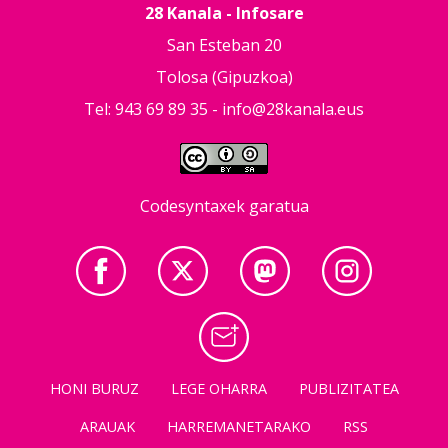
28 Kanala - Infosare
San Esteban 20
Tolosa (Gipuzkoa)
Tel: 943 69 89 35 -
info@28kanala.eus
Codesyntaxek garatua
HONI BURUZ
LEGE OHARRA
PUBLIZITATEA
ARAUAK
HARREMANETARAKO
RSS