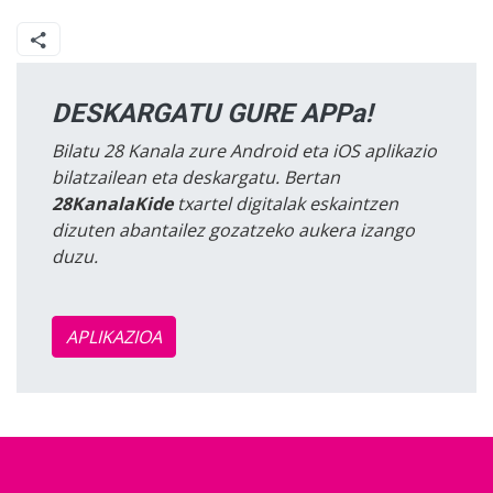
DESKARGATU GURE APPa!
Bilatu 28 Kanala zure Android eta iOS aplikazio
bilatzailean eta deskargatu. Bertan
28KanalaKide
txartel digitalak eskaintzen
dizuten abantailez gozatzeko aukera izango
duzu.
APLIKAZIOA