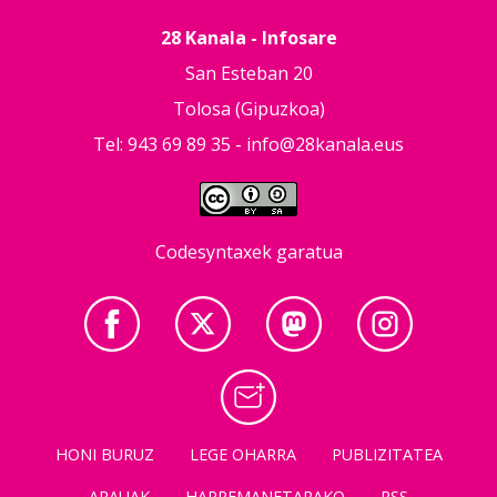
28 Kanala - Infosare
San Esteban 20
Tolosa (Gipuzkoa)
Tel: 943 69 89 35 -
info@28kanala.eus
Codesyntaxek garatua
HONI BURUZ
LEGE OHARRA
PUBLIZITATEA
ARAUAK
HARREMANETARAKO
RSS