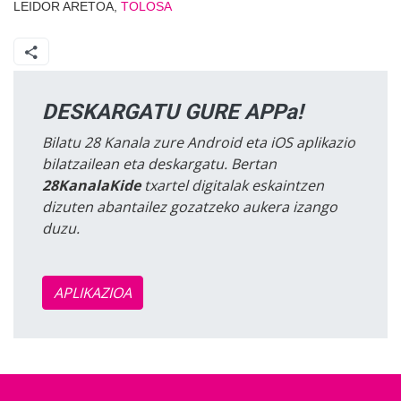
LEIDOR ARETOA,
TOLOSA
DESKARGATU GURE APPa!
Bilatu 28 Kanala zure Android eta iOS aplikazio
bilatzailean eta deskargatu. Bertan
28KanalaKide
txartel digitalak eskaintzen
dizuten abantailez gozatzeko aukera izango
duzu.
APLIKAZIOA