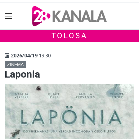
TOLOSA
2026/04/19
19:30
ZINEMA
Laponia