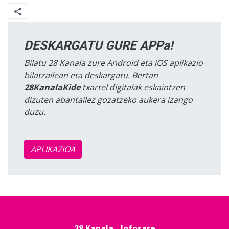
DESKARGATU GURE APPa!
Bilatu 28 Kanala zure Android eta iOS aplikazio
bilatzailean eta deskargatu. Bertan
28KanalaKide
txartel digitalak eskaintzen
dizuten abantailez gozatzeko aukera izango
duzu.
APLIKAZIOA
28 Kanala - Infosare