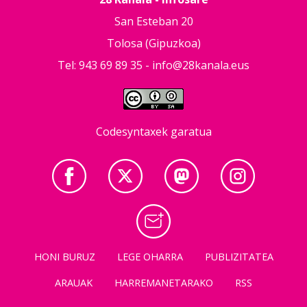
San Esteban 20
Tolosa (Gipuzkoa)
Tel: 943 69 89 35 -
info@28kanala.eus
Codesyntaxek garatua
HONI BURUZ
LEGE OHARRA
PUBLIZITATEA
ARAUAK
HARREMANETARAKO
RSS