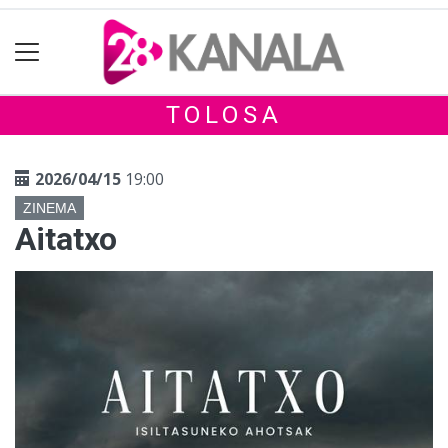
TOLOSA
2026/04/15
19:00
ZINEMA
Aitatxo