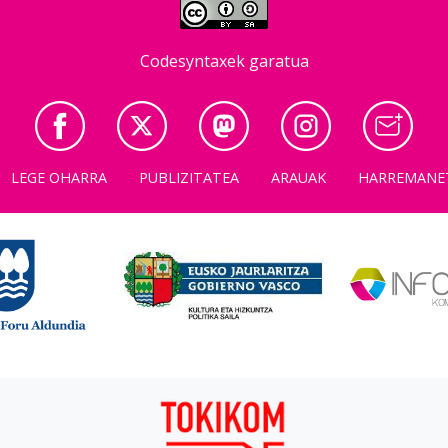
Codesyntaxek garatua
LEGE OHARRA
PUBLIZITATEA
ARAUAK
HARREMANE