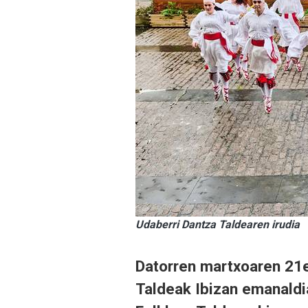
Udaberri Dantza Taldearen irudia
Datorren martxoaren 21e
Taldeak Ibizan emanaldi