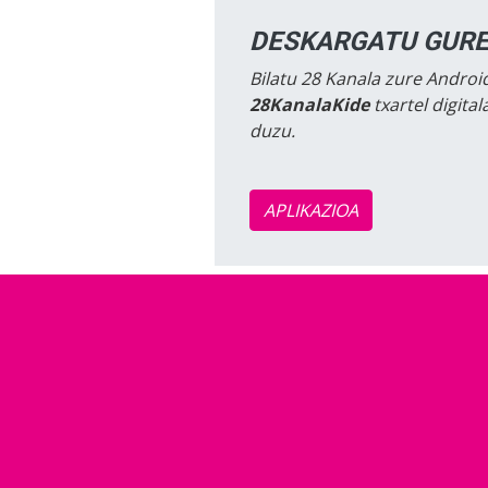
DESKARGATU GURE
Bilatu 28 Kanala zure Android
28KanalaKide
txartel digita
duzu.
APLIKAZIOA