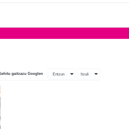
Gehitu gaitzazu Googlen
Entzun
Itzuli