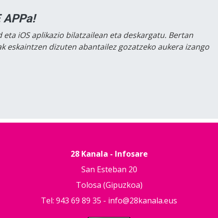
 APPa!
 eta iOS aplikazio bilatzailean eta deskargatu. Bertan
lak eskaintzen dizuten abantailez gozatzeko aukera izango
28 Kanala - Infosare
San Esteban 20
Tolosa (Gipuzkoa)
Tel: 943 69 89 35 -
info@28kanala.eus