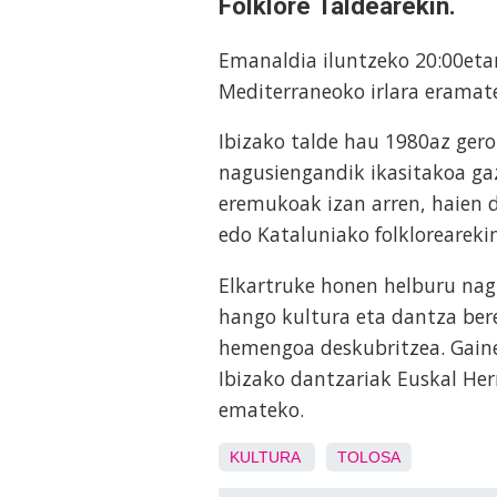
Folklore Taldearekin.
Emanaldia iluntzeko 20:00etan
Mediterraneoko irlara eramat
Ibizako talde hau 1980az geroz
nagusiengandik ikasitakoa gaz
eremukoak izan arren, haien d
edo Kataluniako folklorearekin
Elkartruke honen helburu nagu
hango kultura eta dantza bere
hemengoa deskubritzea. Gaine
Ibizako dantzariak Euskal Herr
emateko.
KULTURA
TOLOSA