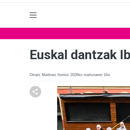
Euskal dantzak Ib
Oinatz Martinez Iturrioz
2026ko martxoaren 16a