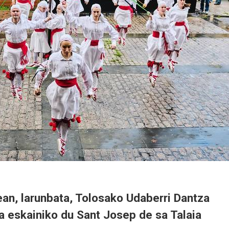
an, larunbata, Tolosako Udaberri Dantza
a eskainiko du Sant Josep de sa Talaia