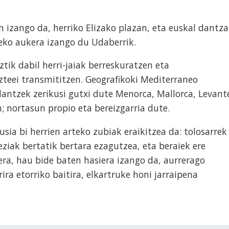
 izango da, herriko Elizako plazan, eta euskal dantz
eko aukera izango du Udaberrik.
tik dabil herri-jaiak berreskuratzen eta
teei transmititzen. Geografikoki Mediterraneo
antzek zerikusi gutxi dute Menorca, Mallorca, Levant
; nortasun propio eta bereizgarria dute.
sia bi herrien arteko zubiak eraikitzea da: tolosarrek
ziak bertatik bertara ezagutzea, eta beraiek ere
ra, hau bide baten hasiera izango da, aurrerago
ira etorriko baitira, elkartruke honi jarraipena