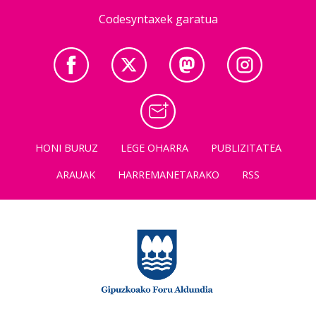
Codesyntaxek garatua
HONI BURUZ
LEGE OHARRA
PUBLIZITATEA
ARAUAK
HARREMANETARAKO
RSS