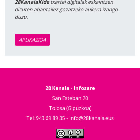
28KanalaKide
txartel digitalak eskaintzen
dizuten abantailez gozatzeko aukera izango
duzu.
APLIKAZIOA
28 Kanala - Infosare
San Esteban 20
Tolosa (Gipuzkoa)
Tel: 943 69 89 35 -
info@28kanala.eus