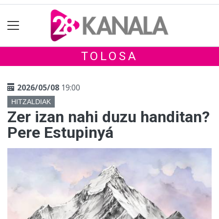
TOLOSA
2026/05/08
19:00
HITZALDIAK
Zer izan nahi duzu handitan?
Pere Estupinyá