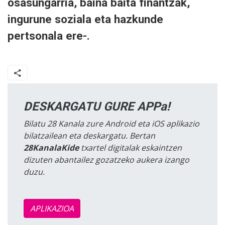
osasungarria, baina baita finantzak,
ingurune soziala eta hazkunde
pertsonala ere-.
DESKARGATU GURE APPa!
Bilatu 28 Kanala zure Android eta iOS aplikazio
bilatzailean eta deskargatu. Bertan
28KanalaKide
txartel digitalak eskaintzen
dizuten abantailez gozatzeko aukera izango
duzu.
APLIKAZIOA