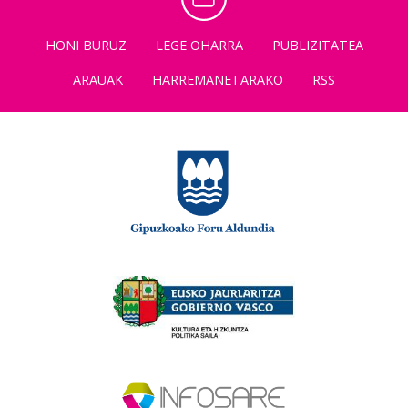
HONI BURUZ
LEGE OHARRA
PUBLIZITATEA
ARAUAK
HARREMANETARAKO
RSS