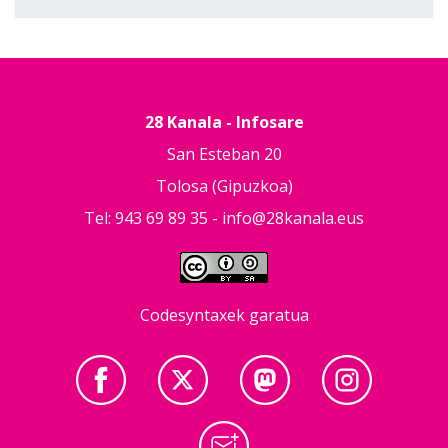
28 Kanala - Infosare
San Esteban 20
Tolosa (Gipuzkoa)
Tel: 943 69 89 35 -
info@28kanala.eus
Codesyntaxek garatua