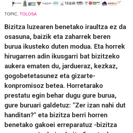
TOPIC,
TOLOSA
Bizitza luzearen benetako iraultza ez da
osasuna, baizik eta zaharrek beren
burua ikusteko duten modua. Eta horrek
hirugarren adin ikusgarri bat bizitzeko
aukera ematen du, jardueraz, kezkaz,
gogobetetasunez eta gizarte-
konpromisoz betea. Horretarako
prestatu egin behar dugu gure burua,
gure buruari galdetuz: "Zer izan nahi dut
handitan?" eta bizitza berri horren
benetako gakoei erreparatuz -bizitza