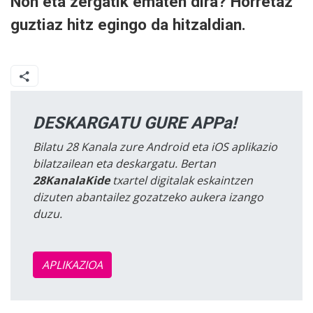
Non eta zergatik ematen dira? Horretaz
guztiaz hitz egingo da hitzaldian.
DESKARGATU GURE APPa!
Bilatu 28 Kanala zure Android eta iOS aplikazio
bilatzailean eta deskargatu. Bertan
28KanalaKide
txartel digitalak eskaintzen
dizuten abantailez gozatzeko aukera izango
duzu.
APLIKAZIOA