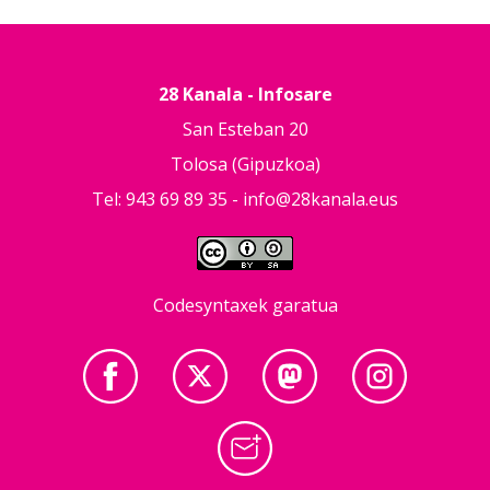
28 Kanala - Infosare
San Esteban 20
Tolosa (Gipuzkoa)
Tel: 943 69 89 35 -
info@28kanala.eus
Codesyntaxek garatua