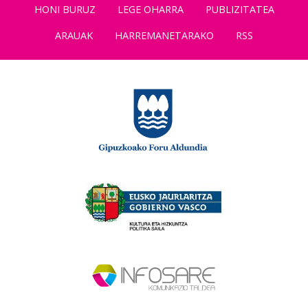
HONI BURUZ
LEGE OHARRA
PUBLIZITATEA
ARAUAK
HARREMANETARAKO
RSS