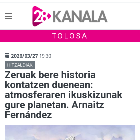
TOLOSA
2026/03/27
19:30
HITZALDIAK
Zeruak bere historia
kontatzen duenean:
atmosferaren ikuskizunak
gure planetan. Arnaitz
Fernández