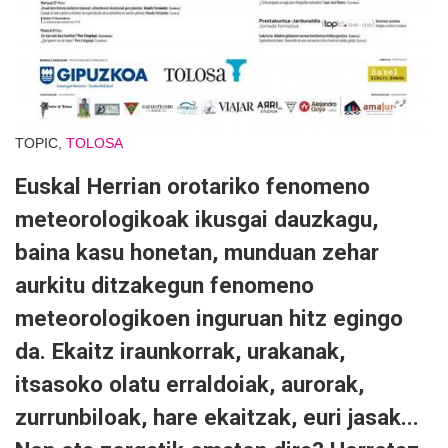
TOPIC,
TOLOSA
Euskal Herrian orotariko fenomeno
meteorologikoak ikusgai dauzkagu,
baina kasu honetan, munduan zehar
aurkitu ditzakegun fenomeno
meteorologikoen inguruan hitz egingo
da. Ekaitz iraunkorrak, urakanak,
itsasoko olatu erraldoiak, aurorak,
zurrunbiloak, hare ekaitzak, euri jasak...