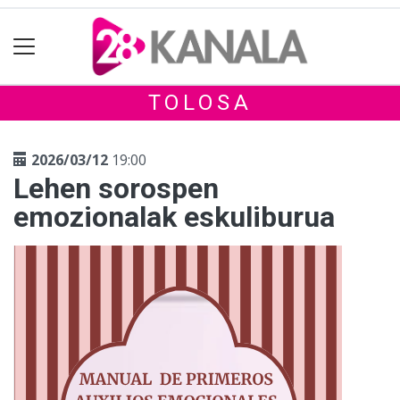
TOLOSA
2026/03/12
19:00
Lehen sorospen
emozionalak eskuliburua