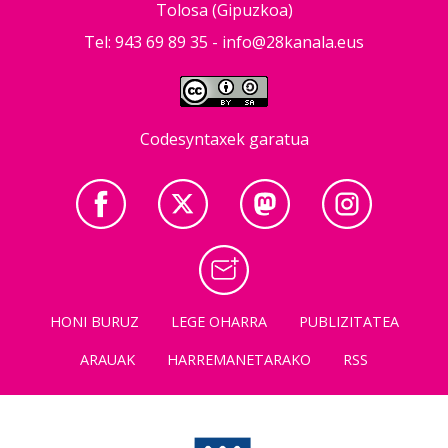
Tolosa (Gipuzkoa)
Tel: 943 69 89 35 -
info@28kanala.eus
Codesyntaxek garatua
HONI BURUZ
LEGE OHARRA
PUBLIZITATEA
ARAUAK
HARREMANETARAKO
RSS