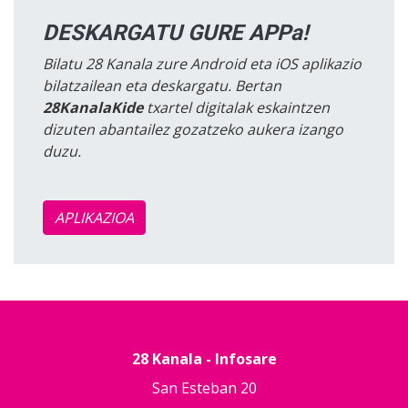
DESKARGATU GURE APPa!
Bilatu 28 Kanala zure Android eta iOS aplikazio
bilatzailean eta deskargatu. Bertan
28KanalaKide
txartel digitalak eskaintzen
dizuten abantailez gozatzeko aukera izango
duzu.
APLIKAZIOA
28 Kanala - Infosare
San Esteban 20