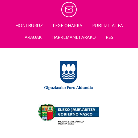
HONI BURUZ
LEGE OHARRA
PUBLIZITATEA
ARAUAK
HARREMANETARAKO
RSS