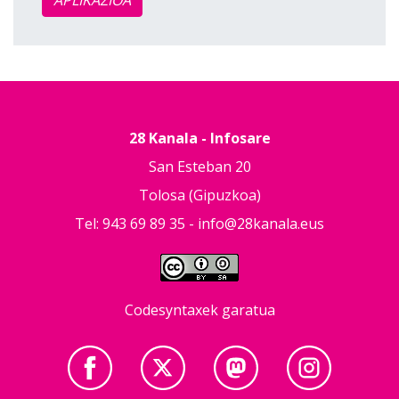
28 Kanala - Infosare
San Esteban 20
Tolosa (Gipuzkoa)
Tel: 943 69 89 35 -
info@28kanala.eus
Codesyntaxek garatua