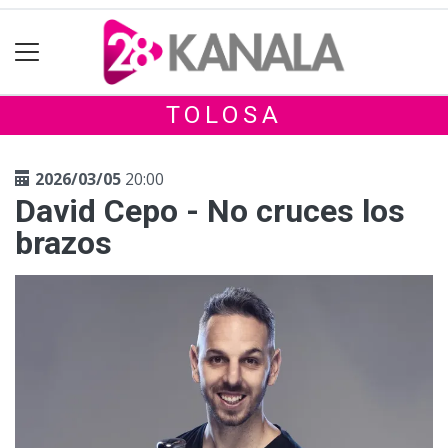
TOLOSA
2026/03/05
20:00
David Cepo - No cruces los
brazos