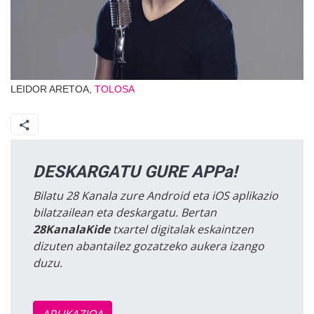
LEIDOR ARETOA,
TOLOSA
DESKARGATU GURE APPa!
Bilatu 28 Kanala zure Android eta iOS aplikazio
bilatzailean eta deskargatu. Bertan
28KanalaKide
txartel digitalak eskaintzen
dizuten abantailez gozatzeko aukera izango
duzu.
APLIKAZIOA