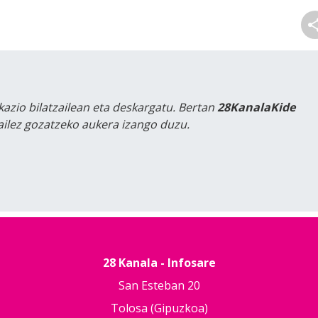
kazio bilatzailean eta deskargatu. Bertan
28KanalaKide
tailez gozatzeko aukera izango duzu.
28 Kanala - Infosare
San Esteban 20
Tolosa (Gipuzkoa)