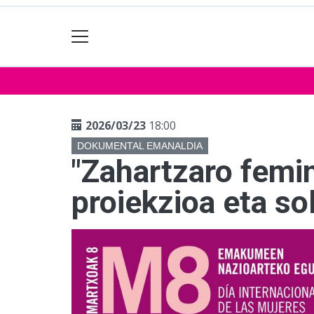
2026/03/23
18:00
DOKUMENTAL EMANALDIA
"Zahartzaro femi
proiekzioa eta so