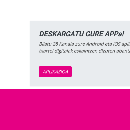
DESKARGATU GURE APPa!
Bilatu 28 Kanala zure Android eta iOS apli
txartel digitalak eskaintzen dizuten aban
APLIKAZIOA