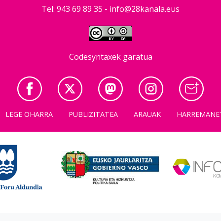
Tel: 943 69 89 35 -
info@28kanala.eus
Codesyntaxek garatua
LEGE OHARRA
PUBLIZITATEA
ARAUAK
HARREMANE