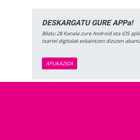
DESKARGATU GURE APPa!
Bilatu 28 Kanala zure Android eta iOS apli
txartel digitalak eskaintzen dizuten aban
APLIKAZIOA