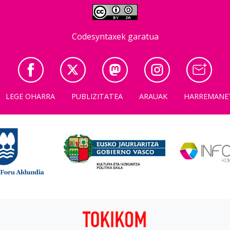
Codesyntaxek garatua
LEGE OHARRA
PUBLIZITATEA
ARAUAK
HARREMANE