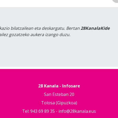
kazio bilatzailean eta deskargatu. Bertan
28KanalaKide
tailez gozatzeko aukera izango duzu.
28 Kanala - Infosare
San Esteban 20
Tolosa (Gipuzkoa)
Tel: 943 69 89 35 -
info@28kanala.eus