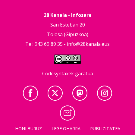
28 Kanala - Infosare
San Esteban 20
Tolosa (Gipuzkoa)
Tel: 943 69 89 35 -
info@28kanala.eus
Codesyntaxek garatua
HONI BURUZ
LEGE OHARRA
PUBLIZITATEA