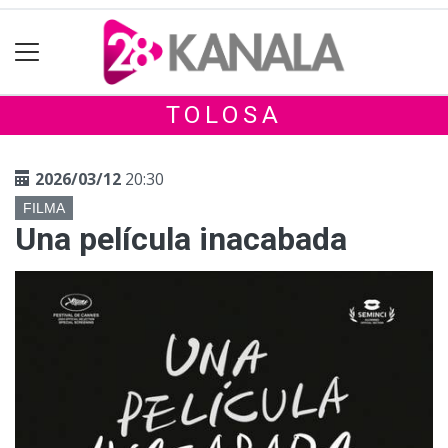
TOLOSA
2026/03/12
20:30
FILMA
Una película inacabada