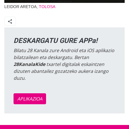
LEIDOR ARETOA,
TOLOSA
DESKARGATU GURE APPa!
Bilatu 28 Kanala zure Android eta iOS aplikazio
bilatzailean eta deskargatu. Bertan
28KanalaKide
txartel digitalak eskaintzen
dizuten abantailez gozatzeko aukera izango
duzu.
APLIKAZIOA