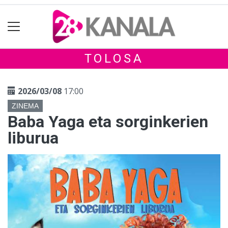
TOLOSA
2026/03/08
17:00
ZINEMA
Baba Yaga eta sorginkerien
liburua