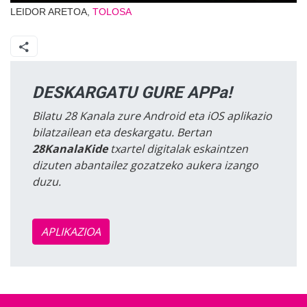
LEIDOR ARETOA,
TOLOSA
DESKARGATU GURE APPa!
Bilatu 28 Kanala zure Android eta iOS aplikazio
bilatzailean eta deskargatu. Bertan
28KanalaKide
txartel digitalak eskaintzen
dizuten abantailez gozatzeko aukera izango
duzu.
APLIKAZIOA