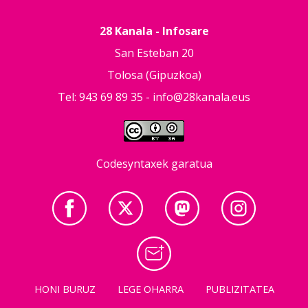
28 Kanala - Infosare
San Esteban 20
Tolosa (Gipuzkoa)
Tel: 943 69 89 35 -
info@28kanala.eus
Codesyntaxek garatua
HONI BURUZ
LEGE OHARRA
PUBLIZITATEA