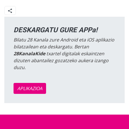
DESKARGATU GURE APPa!
Bilatu 28 Kanala zure Android eta iOS aplikazio
bilatzailean eta deskargatu. Bertan
28KanalaKide
txartel digitalak eskaintzen
dizuten abantailez gozatzeko aukera izango
duzu.
APLIKAZIOA