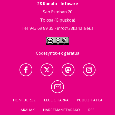
28 Kanala - Infosare
San Esteban 20
Tolosa (Gipuzkoa)
Tel: 943 69 89 35 -
info@28kanala.eus
Codesyntaxek garatua
HONI BURUZ
LEGE OHARRA
PUBLIZITATEA
ARAUAK
HARREMANETARAKO
RSS