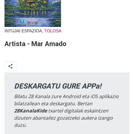
INTUJAI ESPAZIOA,
TOLOSA
Artista - Mar Amado
DESKARGATU GURE APPa!
Bilatu 28 Kanala zure Android eta iOS aplikazio
bilatzailean eta deskargatu. Bertan
28KanalaKide
txartel digitalak eskaintzen
dizuten abantailez gozatzeko aukera izango
duzu.