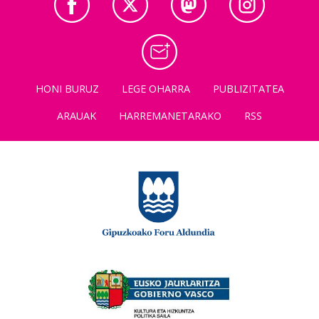
HONI BURUZ
LEGE OHARRA
PUBLIZITATEA
ARAUAK
HARREMANETARAKO
RSS