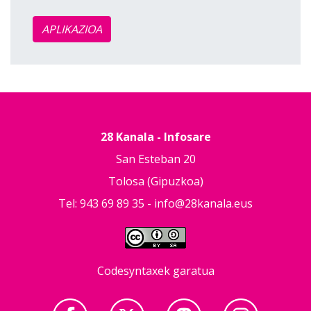
APLIKAZIOA
28 Kanala - Infosare
San Esteban 20
Tolosa (Gipuzkoa)
Tel: 943 69 89 35 -
info@28kanala.eus
Codesyntaxek garatua