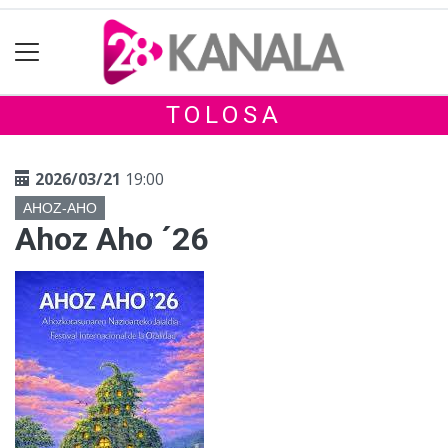
TOLOSA
2026/03/21
19:00
AHOZ-AHO
Ahoz Aho ´26