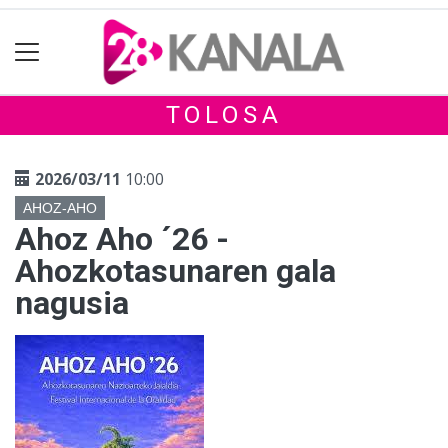
TOLOSA
2026/03/11
10:00
AHOZ-AHO
Ahoz Aho ´26 -
Ahozkotasunaren gala
nagusia