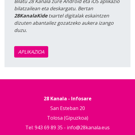
Bilatu 28 Kanala zure Android eta iOS aplikazio
bilatzailean eta deskargatu. Bertan
28KanalaKide
txartel digitalak eskaintzen
dizuten abantailez gozatzeko aukera izango
duzu.
APLIKAZIOA
28 Kanala - Infosare
San Esteban 20
Tolosa (Gipuzkoa)
Tel: 943 69 89 35 -
info@28kanala.eus