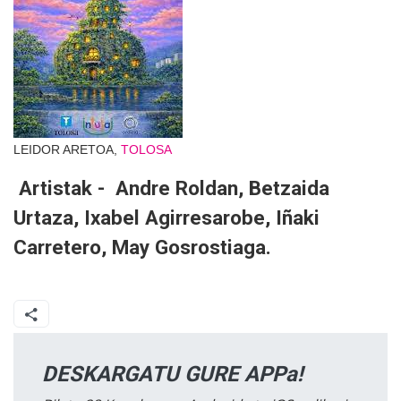
LEIDOR ARETOA,
TOLOSA
Artistak - Andre Roldan, Betzaida
Urtaza, Ixabel Agirresarobe, Iñaki
Carretero, May Gosrostiaga.
DESKARGATU GURE APPa!