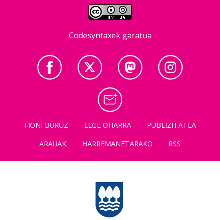
Codesyntaxek garatua
HONI BURUZ
LEGE OHARRA
PUBLIZITATEA
ARAUAK
HARREMANETARAKO
RSS