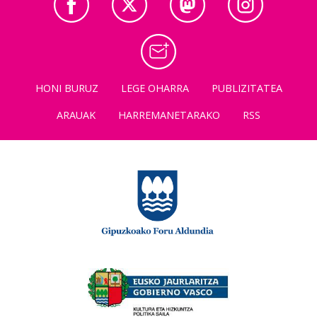
HONI BURUZ
LEGE OHARRA
PUBLIZITATEA
ARAUAK
HARREMANETARAKO
RSS