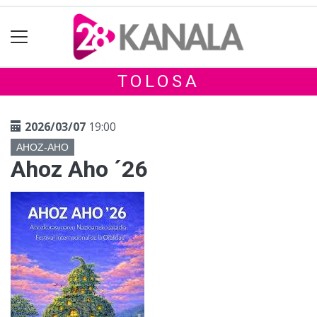
TOLOSA
2026/03/07
19:00
AHOZ-AHO
Ahoz Aho ´26