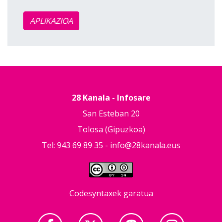
APLIKAZIOA
28 Kanala - Infosare
San Esteban 20
Tolosa (Gipuzkoa)
Tel: 943 69 89 35 -
info@28kanala.eus
Codesyntaxek garatua