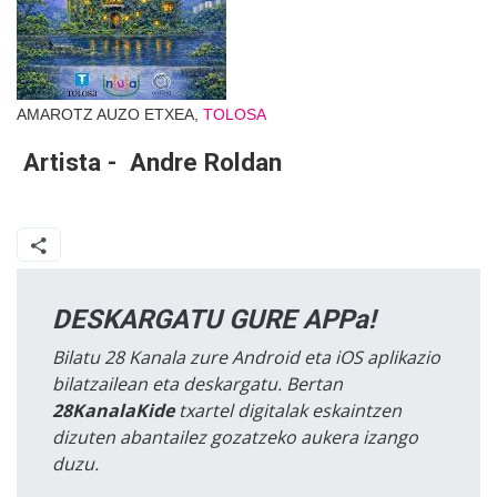
AMAROTZ AUZO ETXEA,
TOLOSA
Artista - Andre Roldan
DESKARGATU GURE APPa!
Bilatu 28 Kanala zure Android eta iOS aplikazio
bilatzailean eta deskargatu. Bertan
28KanalaKide
txartel digitalak eskaintzen
dizuten abantailez gozatzeko aukera izango
duzu.