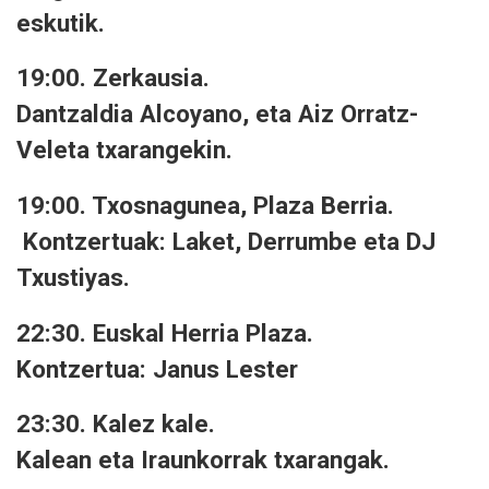
eskutik.
19:00. Zerkausia.
Dantzaldia Alcoyano, eta Aiz Orratz-
Veleta txarangekin.
19:00. Txosnagunea, Plaza Berria.
Kontzertuak: Laket, Derrumbe eta DJ
Txustiyas.
22:30. Euskal Herria Plaza.
Kontzertua: Janus Lester
23:30. Kalez kale.
Kalean eta Iraunkorrak txarangak.