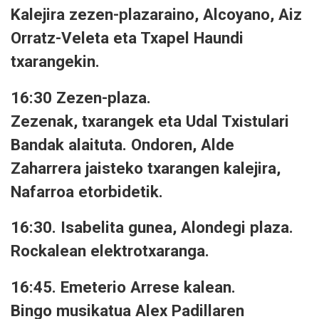
Kalejira zezen-plazaraino, Alcoyano, Aiz
Orratz-Veleta eta Txapel Haundi
txarangekin.
16:30 Zezen-plaza.
Zezenak, txarangek eta Udal Txistulari
Bandak alaituta. Ondoren, Alde
Zaharrera jaisteko txarangen kalejira,
Nafarroa etorbidetik.
16:30. Isabelita gunea, Alondegi plaza.
Rockalean elektrotxaranga.
16:45. Emeterio Arrese kalean.
Bingo musikatua Alex Padillaren