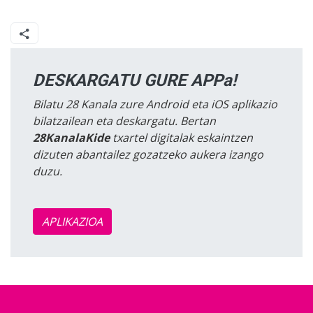
DESKARGATU GURE APPa!
Bilatu 28 Kanala zure Android eta iOS aplikazio
bilatzailean eta deskargatu. Bertan
28KanalaKide
txartel digitalak eskaintzen
dizuten abantailez gozatzeko aukera izango
duzu.
APLIKAZIOA