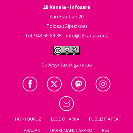
28 Kanala - Infosare
San Esteban 20
Tolosa (Gipuzkoa)
Tel: 943 69 89 35 -
info@28kanala.eus
Codesyntaxek garatua
HONI BURUZ
LEGE OHARRA
PUBLIZITATEA
ARAUAK
HARREMANETARAKO
RSS