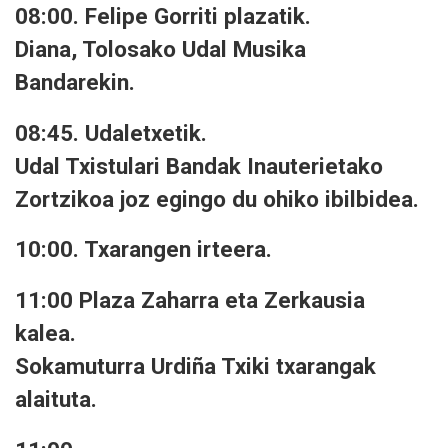
08:00. Felipe Gorriti plazatik.
Diana, Tolosako Udal Musika
Bandarekin.
08:45. Udaletxetik.
Udal Txistulari Bandak Inauterietako
Zortzikoa joz egingo du ohiko ibilbidea.
10:00. Txarangen irteera.
11:00 Plaza Zaharra eta Zerkausia
kalea.
Sokamuturra Urdiña Txiki txarangak
alaituta.