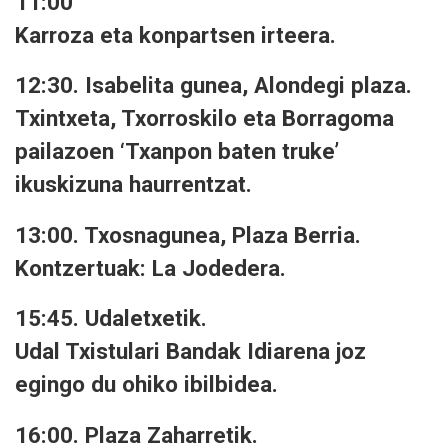
11:00
Karroza eta konpartsen irteera.
12:30. Isabelita gunea, Alondegi plaza.
Txintxeta, Txorroskilo eta Borragoma
pailazoen ‘Txanpon baten truke’
ikuskizuna haurrentzat.
13:00. Txosnagunea, Plaza Berria.
Kontzertuak: La Jodedera.
15:45. Udaletxetik.
Udal Txistulari Bandak Idiarena joz
egingo du ohiko ibilbidea.
16:00. Plaza Zaharretik.