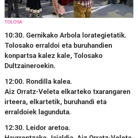
TOLOSA
10:30. Gernikako Arbola lorategietatik.
Tolosako erraldoi eta buruhandien
konpartsa kalez kale, Tolosako
Dultzaineroekin.
12:00. Rondilla kalea.
Aiz Orratz-Veleta elkarteko txarangaren
irteera, elkartetik, buruhandi eta
erraldoiek lagunduta.
12:30. Leidor aretoa.
Haurrentzako Jaialdia, Aiz Orratz-Veleta