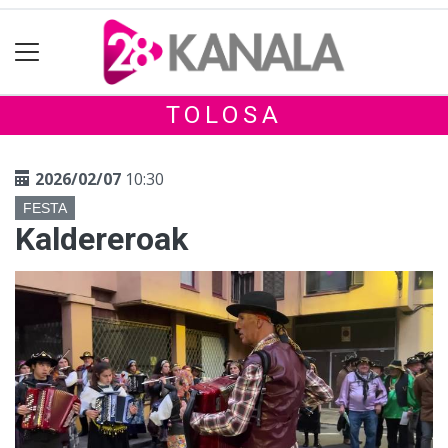
TOLOSA
2026/02/07
10:30
FESTA
Kaldereroak