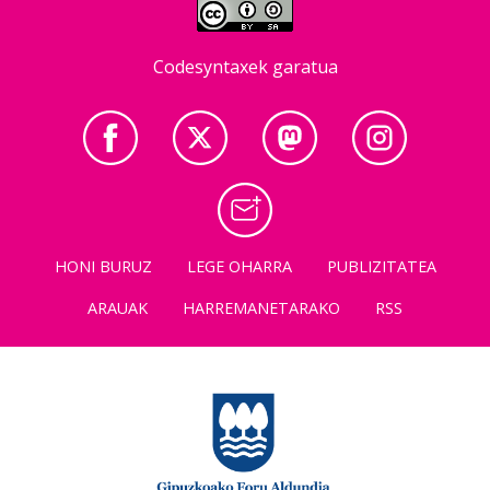
Codesyntaxek garatua
HONI BURUZ
LEGE OHARRA
PUBLIZITATEA
ARAUAK
HARREMANETARAKO
RSS