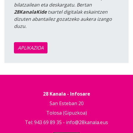
bilatzailean eta deskargatu. Bertan
28KanalaKide
txartel digitalak eskaintzen
dizuten abantailez gozatzeko aukera izango
duzu.
APLIKAZIOA
28 Kanala - Infosare
San Esteban 20
Tolosa (Gipuzkoa)
Tel: 943 69 89 35 -
info@28kanala.eus