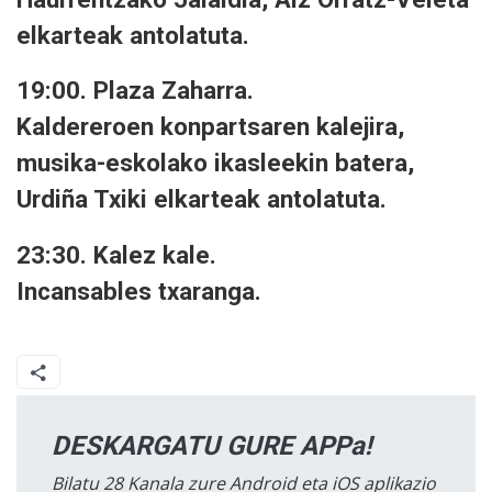
elkarteak antolatuta.
19:00. Plaza Zaharra.
Kaldereroen konpartsaren kalejira,
musika-eskolako ikasleekin batera,
Urdiña Txiki elkarteak antolatuta.
23:30. Kalez kale.
Incansables txaranga.
DESKARGATU GURE APPa!
Bilatu 28 Kanala zure Android eta iOS aplikazio