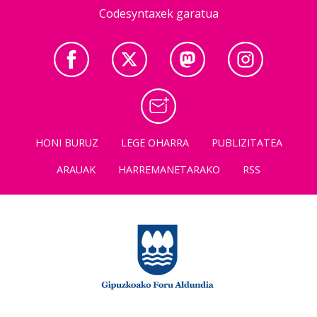
Codesyntaxek garatua
HONI BURUZ
LEGE OHARRA
PUBLIZITATEA
ARAUAK
HARREMANETARAKO
RSS