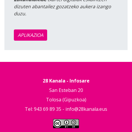
dizuten abantailez gozatzeko aukera izango
duzu.
APLIKAZIOA
28 Kanala - Infosare
San Esteban 20
Tolosa (Gipuzkoa)
Tel: 943 69 89 35 -
info@28kanala.eus