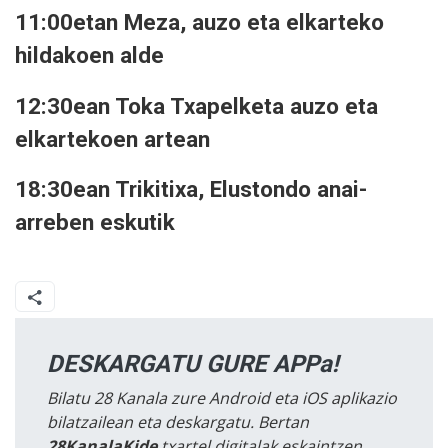
11:00etan Meza, auzo eta elkarteko
hildakoen alde
12:30ean Toka Txapelketa auzo eta
elkartekoen artean
18:30ean Trikitixa, Elustondo anai-
arreben eskutik
DESKARGATU GURE APPa!
Bilatu 28 Kanala zure Android eta iOS aplikazio
bilatzailean eta deskargatu. Bertan
28KanalaKide
txartel digitalak eskaintzen