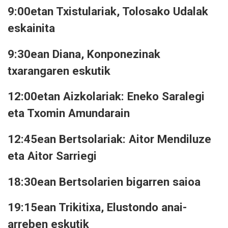
9:00etan Txistulariak, Tolosako Udalak
eskainita
9:30ean Diana, Konponezinak
txarangaren eskutik
12:00etan Aizkolariak: Eneko Saralegi
eta Txomin Amundarain
12:45ean Bertsolariak: Aitor Mendiluze
eta Aitor Sarriegi
18:30ean Bertsolarien bigarren saioa
19:15ean Trikitixa, Elustondo anai-
arreben eskutik