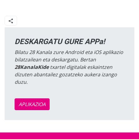
DESKARGATU GURE APPa!
Bilatu 28 Kanala zure Android eta iOS aplikazio
bilatzailean eta deskargatu. Bertan
28KanalaKide
txartel digitalak eskaintzen
dizuten abantailez gozatzeko aukera izango
duzu.
APLIKAZIOA