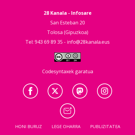
28 Kanala - Infosare
San Esteban 20
Tolosa (Gipuzkoa)
Tel: 943 69 89 35 -
info@28kanala.eus
Codesyntaxek garatua
HONI BURUZ
LEGE OHARRA
PUBLIZITATEA