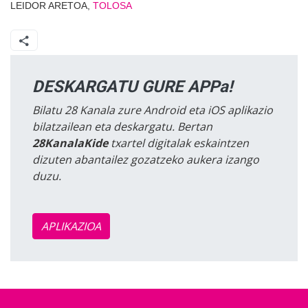
LEIDOR ARETOA,
TOLOSA
DESKARGATU GURE APPa!
Bilatu 28 Kanala zure Android eta iOS aplikazio
bilatzailean eta deskargatu. Bertan
28KanalaKide
txartel digitalak eskaintzen
dizuten abantailez gozatzeko aukera izango
duzu.
APLIKAZIOA