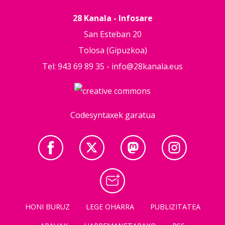
28 Kanala - Infosare
San Esteban 20
Tolosa (Gipuzkoa)
Tel: 943 69 89 35 -
info@28kanala.eus
Codesyntaxek garatua
HONI BURUZ
LEGE OHARRA
PUBLIZITATEA