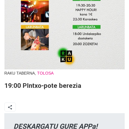
RAKU TABERNA,
TOLOSA
19:00 PIntxo-pote berezia
DESKARGATU GURE APPa!