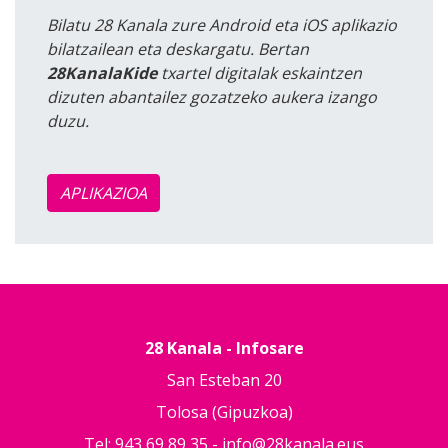
Bilatu 28 Kanala zure Android eta iOS aplikazio
bilatzailean eta deskargatu. Bertan
28KanalaKide
txartel digitalak eskaintzen
dizuten abantailez gozatzeko aukera izango
duzu.
APLIKAZIOA
28 Kanala - Infosare
San Esteban 20
Tolosa (Gipuzkoa)
Tel: 943 69 89 35 -
info@28kanala.eus