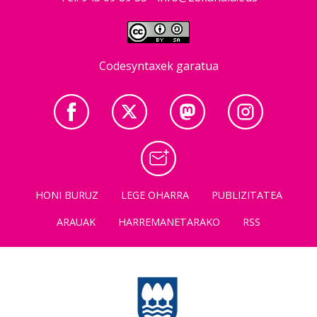
Codesyntaxek garatua
HONI BURUZ
LEGE OHARRA
PUBLIZITATEA
ARAUAK
HARREMANETARAKO
RSS