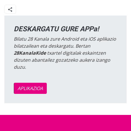
DESKARGATU GURE APPa!
Bilatu 28 Kanala zure Android eta iOS aplikazio
bilatzailean eta deskargatu. Bertan
28KanalaKide
txartel digitalak eskaintzen
dizuten abantailez gozatzeko aukera izango
duzu.
APLIKAZIOA