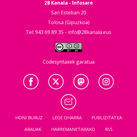
28 Kanala - Infosare
San Esteban 20
Tolosa (Gipuzkoa)
Tel: 943 69 89 35 -
info@28kanala.eus
Codesyntaxek garatua
HONI BURUZ
LEGE OHARRA
PUBLIZITATEA
ARAUAK
HARREMANETARAKO
RSS