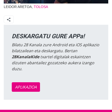
LEIDOR ARETOA,
TOLOSA
DESKARGATU GURE APPa!
Bilatu 28 Kanala zure Android eta iOS aplikazio
bilatzailean eta deskargatu. Bertan
28KanalaKide
txartel digitalak eskaintzen
dizuten abantailez gozatzeko aukera izango
duzu.
APLIKAZIOA