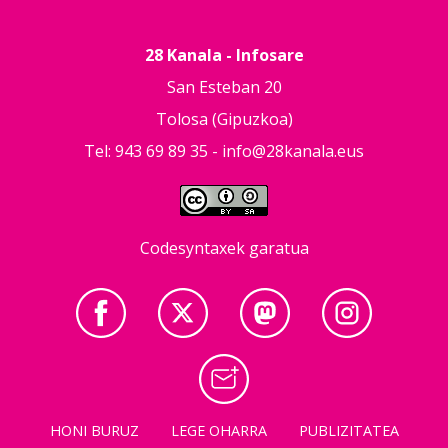
28 Kanala - Infosare
San Esteban 20
Tolosa (Gipuzkoa)
Tel: 943 69 89 35 -
info@28kanala.eus
Codesyntaxek garatua
HONI BURUZ
LEGE OHARRA
PUBLIZITATEA