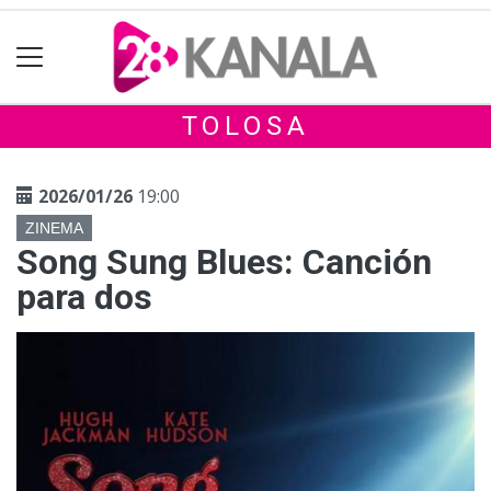
TOLOSA
2026/01/26
19:00
ZINEMA
Song Sung Blues: Canción
para dos