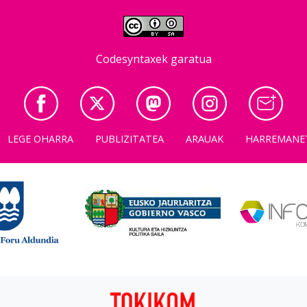
Codesyntaxek garatua
LEGE OHARRA
PUBLIZITATEA
ARAUAK
HARREMANE