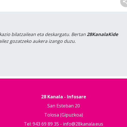
kazio bilatzailean eta deskargatu. Bertan
28KanalaKide
tailez gozatzeko aukera izango duzu.
28 Kanala - Infosare
San Esteban 20
Tolosa (Gipuzkoa)
Tel: 943 69 89 35 -
info@28kanala.eus