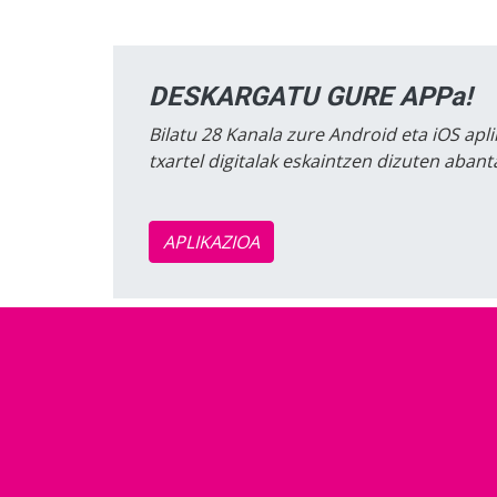
DESKARGATU GURE APPa!
Bilatu 28 Kanala zure Android eta iOS apli
txartel digitalak eskaintzen dizuten aban
APLIKAZIOA