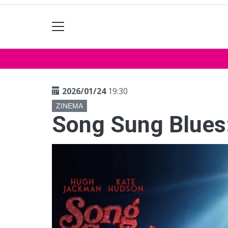
2026/01/24
19:30
ZINEMA
Song Sung Blues: