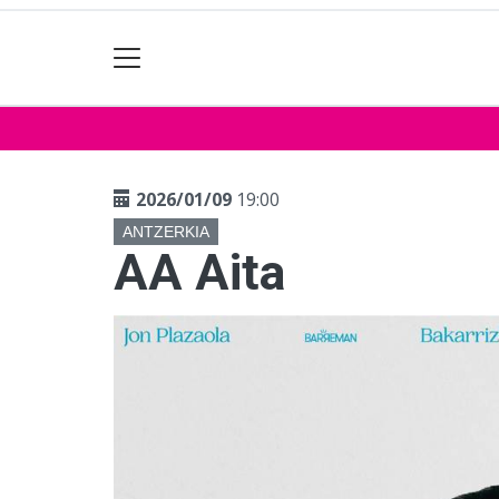
2026/01/09
19:00
ANTZERKIA
AA Aita