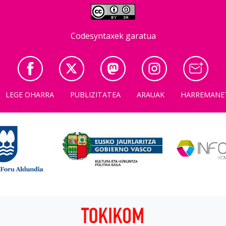
Codesyntaxek garatua
LEGE OHARRA
PUBLIZITATEA
ARAUAK
HARREMANE