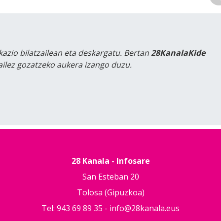
kazio bilatzailean eta deskargatu. Bertan
28KanalaKide
tailez gozatzeko aukera izango duzu.
28 Kanala - Infosare
San Esteban 20
Tolosa (Gipuzkoa)
Tel: 943 69 89 35 -
info@28kanala.eus