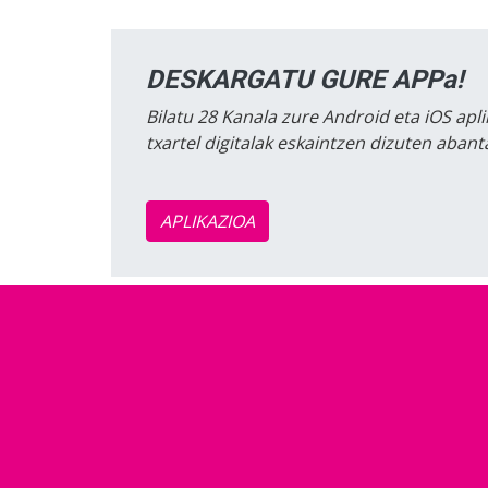
DESKARGATU GURE APPa!
Bilatu 28 Kanala zure Android eta iOS apli
txartel digitalak eskaintzen dizuten aban
APLIKAZIOA