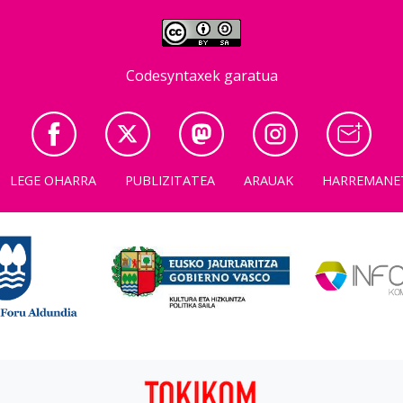
Codesyntaxek garatua
LEGE OHARRA
PUBLIZITATEA
ARAUAK
HARREMANE