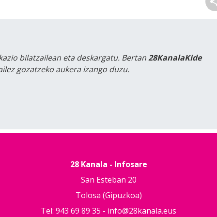
kazio bilatzailean eta deskargatu. Bertan
28KanalaKide
tailez gozatzeko aukera izango duzu.
28 Kanala - Infosare
San Esteban 20
Tolosa (Gipuzkoa)
Tel: 943 69 89 35 -
info@28kanala.eus