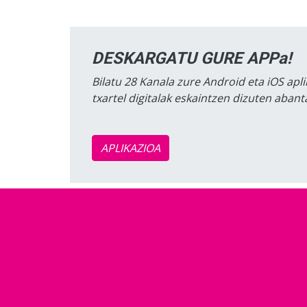
DESKARGATU GURE APPa!
Bilatu 28 Kanala zure Android eta iOS apli
txartel digitalak eskaintzen dizuten aban
APLIKAZIOA