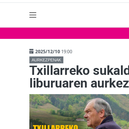
2025/12/10
19:00
AURKEZPENAK
Txillarreko sukal
liburuaren aurke