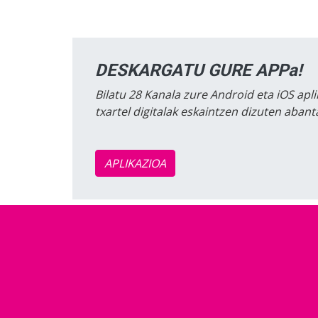
DESKARGATU GURE APPa!
Bilatu 28 Kanala zure Android eta iOS apli
txartel digitalak eskaintzen dizuten aban
APLIKAZIOA