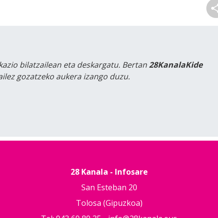
kazio bilatzailean eta deskargatu. Bertan
28KanalaKide
tailez gozatzeko aukera izango duzu.
28 Kanala - Infosare
San Esteban 20
Tolosa (Gipuzkoa)