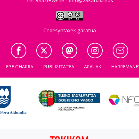
Tel: 943 69 89 35 -
info@28kanala.eus
Codesyntaxek garatua
LEGE OHARRA
PUBLIZITATEA
ARAUAK
HARREMANE