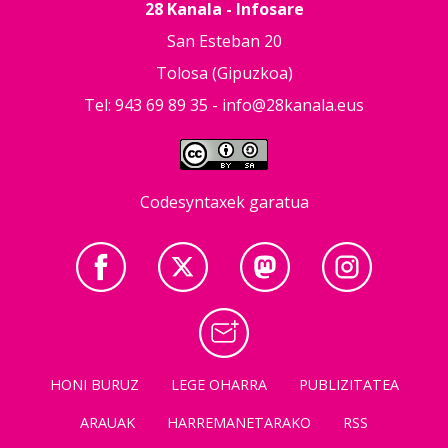
28 Kanala - Infosare
San Esteban 20
Tolosa (Gipuzkoa)
Tel: 943 69 89 35 -
info@28kanala.eus
Codesyntaxek garatua
HONI BURUZ
LEGE OHARRA
PUBLIZITATEA
ARAUAK
HARREMANETARAKO
RSS