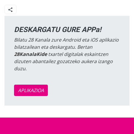
DESKARGATU GURE APPa!
Bilatu 28 Kanala zure Android eta iOS aplikazio
bilatzailean eta deskargatu. Bertan
28KanalaKide
txartel digitalak eskaintzen
dizuten abantailez gozatzeko aukera izango
duzu.
APLIKAZIOA