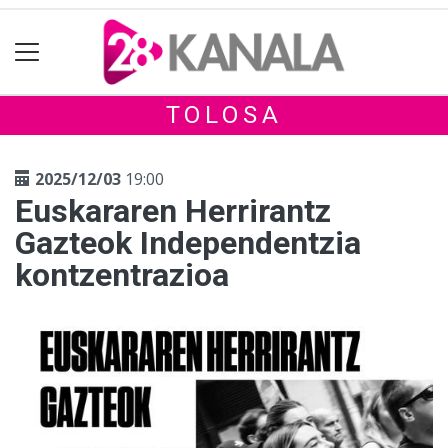
TOLOSA
2025/12/03
19:00
Euskararen Herrirantz
Gazteok Independentzia
kontzentrazioa