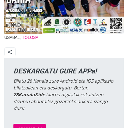
USABAL,
TOLOSA
DESKARGATU GURE APPa!
Bilatu 28 Kanala zure Android eta iOS aplikazio
bilatzailean eta deskargatu. Bertan
28KanalaKide
txartel digitalak eskaintzen
dizuten abantailez gozatzeko aukera izango
duzu.