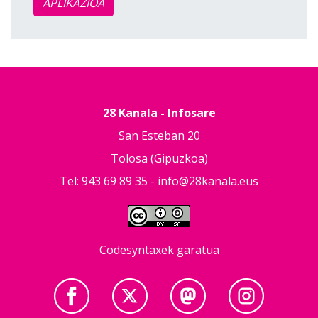
APLIKAZIOA
28 Kanala - Infosare
San Esteban 20
Tolosa (Gipuzkoa)
Tel: 943 69 89 35 -
info@28kanala.eus
Codesyntaxek garatua