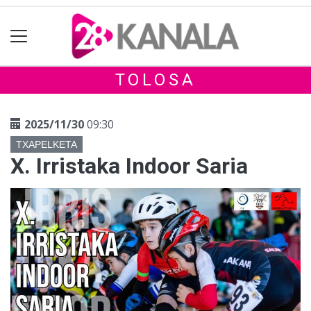
TOLOSA
2025/11/30
09:30
TXAPELKETA
X. Irristaka Indoor Saria