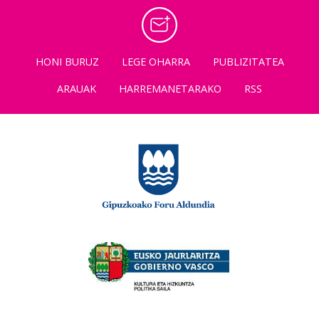
HONI BURUZ
LEGE OHARRA
PUBLIZITATEA
ARAUAK
HARREMANETARAKO
RSS