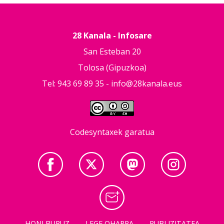
28 Kanala - Infosare
San Esteban 20
Tolosa (Gipuzkoa)
Tel: 943 69 89 35 -
info@28kanala.eus
Codesyntaxek garatua
HONI BURUZ
LEGE OHARRA
PUBLIZITATEA