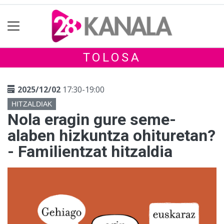
TOLOSA
2025/12/02
17:30-19:00
HITZALDIAK
Nola eragin gure seme-
alaben hizkuntza ohituretan?
- Familientzat hitzaldia