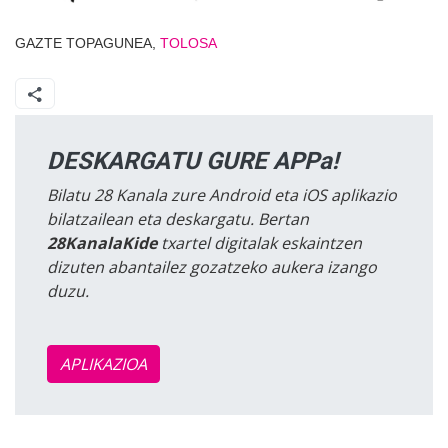
GAZTE TOPAGUNEA,
TOLOSA
DESKARGATU GURE APPa!
Bilatu 28 Kanala zure Android eta iOS aplikazio
bilatzailean eta deskargatu. Bertan
28KanalaKide
txartel digitalak eskaintzen
dizuten abantailez gozatzeko aukera izango
duzu.
APLIKAZIOA