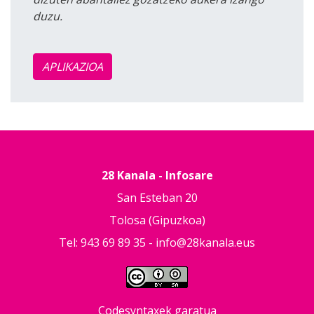
duzu.
APLIKAZIOA
28 Kanala - Infosare
San Esteban 20
Tolosa (Gipuzkoa)
Tel: 943 69 89 35 -
info@28kanala.eus
Codesyntaxek garatua