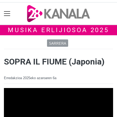
MUSIKA ERLIJIOSOA 2025
SARRERA
SOPRA IL FIUME (Japonia)
Erredakzioa
2025eko azaroaren 6a