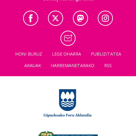
HONI BURUZ
LEGE OHARRA
PUBLIZITATEA
ARAUAK
HARREMANETARAKO
RSS