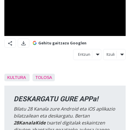
Gehitu gaitzazu Googlen
Entzun
Itzuli
KULTURA
TOLOSA
DESKARGATU GURE APPa!
Bilatu 28 Kanala zure Android eta iOS aplikazio
bilatzailean eta deskargatu. Bertan
28KanalaKide
txartel digitalak eskaintzen
dizuten abantailez gozatzeko aukera izango