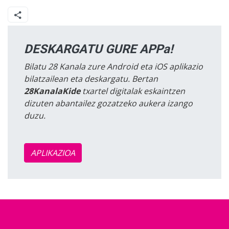
DESKARGATU GURE APPa!
Bilatu 28 Kanala zure Android eta iOS aplikazio
bilatzailean eta deskargatu. Bertan
28KanalaKide
txartel digitalak eskaintzen
dizuten abantailez gozatzeko aukera izango
duzu.
APLIKAZIOA