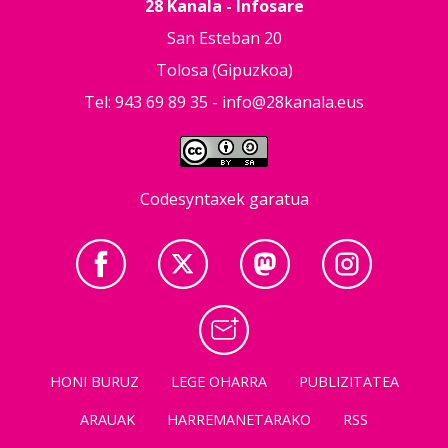
28 Kanala - Infosare
San Esteban 20
Tolosa (Gipuzkoa)
Tel: 943 69 89 35 -
info@28kanala.eus
Codesyntaxek garatua
HONI BURUZ
LEGE OHARRA
PUBLIZITATEA
ARAUAK
HARREMANETARAKO
RSS