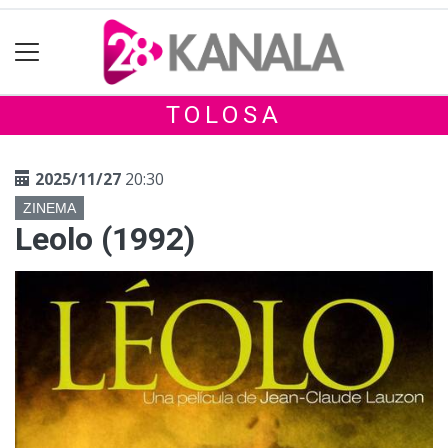
TOLOSA
2025/11/27
20:30
ZINEMA
Leolo (1992)