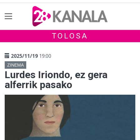
TOLOSA
2025/11/19
19:00
ZINEMA
Lurdes Iriondo, ez gera
alferrik pasako