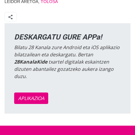
LEIDOR ARETOA,
TOLOSA
DESKARGATU GURE APPa!
Bilatu 28 Kanala zure Android eta iOS aplikazio
bilatzailean eta deskargatu. Bertan
28KanalaKide
txartel digitalak eskaintzen
dizuten abantailez gozatzeko aukera izango
duzu.
APLIKAZIOA