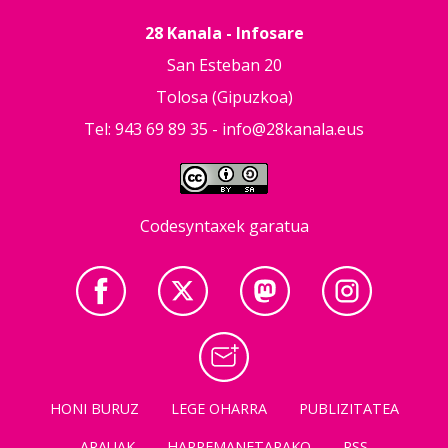
28 Kanala - Infosare
San Esteban 20
Tolosa (Gipuzkoa)
Tel: 943 69 89 35 -
info@28kanala.eus
Codesyntaxek garatua
HONI BURUZ
LEGE OHARRA
PUBLIZITATEA
ARAUAK
HARREMANETARAKO
RSS