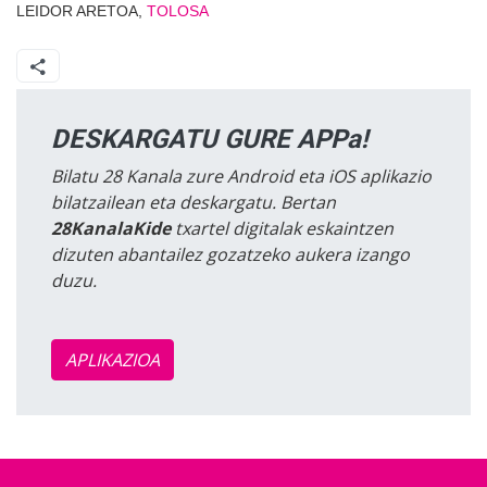
LEIDOR ARETOA,
TOLOSA
DESKARGATU GURE APPa!
Bilatu 28 Kanala zure Android eta iOS aplikazio
bilatzailean eta deskargatu. Bertan
28KanalaKide
txartel digitalak eskaintzen
dizuten abantailez gozatzeko aukera izango
duzu.
APLIKAZIOA