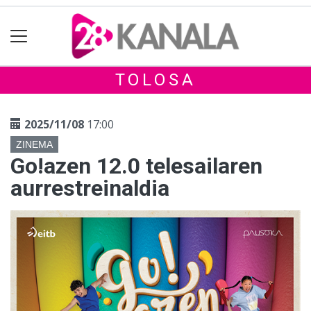
TOLOSA
2025/11/08
17:00
ZINEMA
Go!azen 12.0 telesailaren
aurrestreinaldia