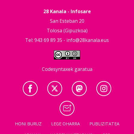
28 Kanala - Infosare
San Esteban 20
Tolosa (Gipuzkoa)
Tel: 943 69 89 35 -
info@28kanala.eus
Codesyntaxek garatua
HONI BURUZ
LEGE OHARRA
PUBLIZITATEA