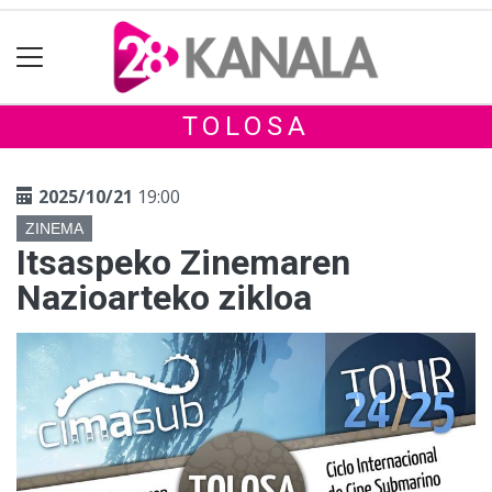
TOLOSA
2025/10/21
19:00
ZINEMA
Itsaspeko Zinemaren
Nazioarteko zikloa