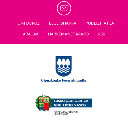
HONI BURUZ
LEGE OHARRA
PUBLIZITATEA
ARAUAK
HARREMANETARAKO
RSS