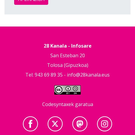
28 Kanala - Infosare
San Esteban 20
Tolosa (Gipuzkoa)
Tel: 943 69 89 35 -
info@28kanala.eus
Codesyntaxek garatua