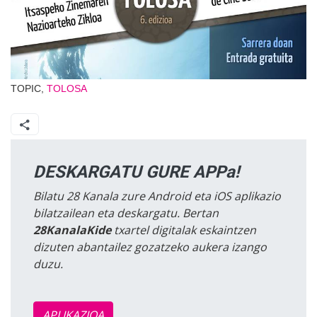
TOPIC,
TOLOSA
DESKARGATU GURE APPa!
Bilatu 28 Kanala zure Android eta iOS aplikazio
bilatzailean eta deskargatu. Bertan
28KanalaKide
txartel digitalak eskaintzen
dizuten abantailez gozatzeko aukera izango
duzu.
APLIKAZIOA