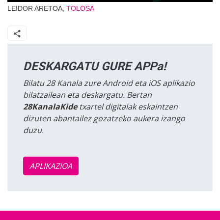
LEIDOR ARETOA,
TOLOSA
DESKARGATU GURE APPa!
Bilatu 28 Kanala zure Android eta iOS aplikazio
bilatzailean eta deskargatu. Bertan
28KanalaKide
txartel digitalak eskaintzen
dizuten abantailez gozatzeko aukera izango
duzu.
APLIKAZIOA