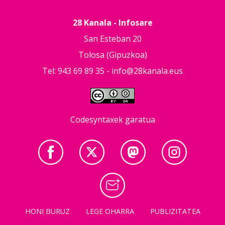
28 Kanala - Infosare
San Esteban 20
Tolosa (Gipuzkoa)
Tel: 943 69 89 35 -
info@28kanala.eus
Codesyntaxek garatua
HONI BURUZ
LEGE OHARRA
PUBLIZITATEA