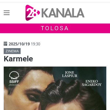
TOLOSA
2025/10/19
19:30
ZINEMA
Karmele