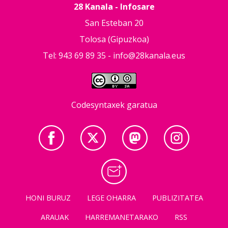
28 Kanala - Infosare
San Esteban 20
Tolosa (Gipuzkoa)
Tel: 943 69 89 35 -
info@28kanala.eus
Codesyntaxek garatua
HONI BURUZ
LEGE OHARRA
PUBLIZITATEA
ARAUAK
HARREMANETARAKO
RSS