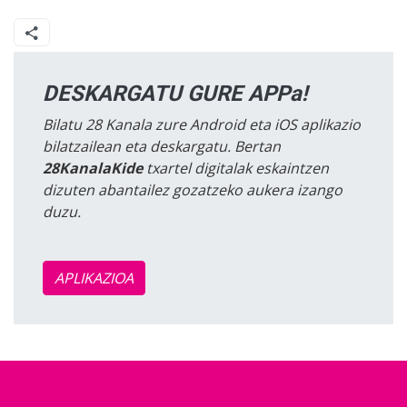
DESKARGATU GURE APPa!
Bilatu 28 Kanala zure Android eta iOS aplikazio
bilatzailean eta deskargatu. Bertan
28KanalaKide
txartel digitalak eskaintzen
dizuten abantailez gozatzeko aukera izango
duzu.
APLIKAZIOA