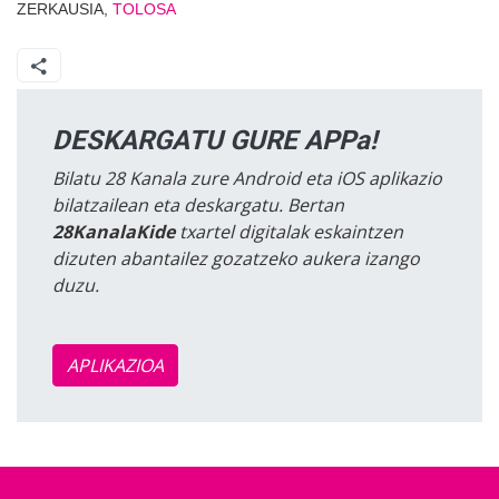
ZERKAUSIA,
TOLOSA
DESKARGATU GURE APPa!
Bilatu 28 Kanala zure Android eta iOS aplikazio
bilatzailean eta deskargatu. Bertan
28KanalaKide
txartel digitalak eskaintzen
dizuten abantailez gozatzeko aukera izango
duzu.
APLIKAZIOA