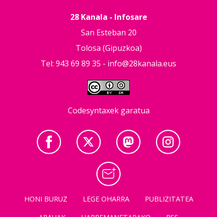
28 Kanala - Infosare
San Esteban 20
Tolosa (Gipuzkoa)
Tel: 943 69 89 35 -
info@28kanala.eus
Codesyntaxek garatua
HONI BURUZ
LEGE OHARRA
PUBLIZITATEA