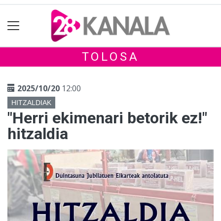
TOLOSA
2025/10/20
12:00
HITZALDIAK
"Herri ekimenari betorik ez!"
hitzaldia