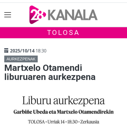
TOLOSA
2025/10/14
18:30
AURKEZPENAK
Martxelo Otamendi
liburuaren aurkezpena