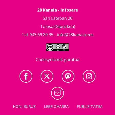
28 Kanala - Infosare
San Esteban 20
Tolosa (Gipuzkoa)
Tel: 943 69 89 35 -
info@28kanala.eus
Codesyntaxek garatua
HONI BURUZ
LEGE OHARRA
PUBLIZITATEA