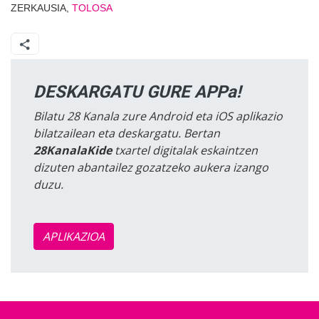
ZERKAUSIA,
TOLOSA
DESKARGATU GURE APPa!
Bilatu 28 Kanala zure Android eta iOS aplikazio
bilatzailean eta deskargatu. Bertan
28KanalaKide
txartel digitalak eskaintzen
dizuten abantailez gozatzeko aukera izango
duzu.
APLIKAZIOA