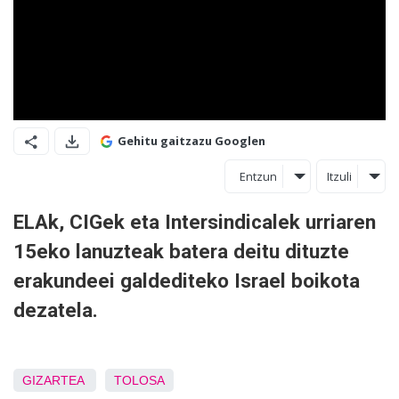
Gehitu gaitzazu Googlen
Entzun
Itzuli
ELAk, CIGek eta Intersindicalek urriaren
15eko lanuzteak batera deitu dituzte
erakundeei galdediteko Israel boikota
dezatela.
GIZARTEA
TOLOSA