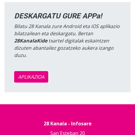
DESKARGATU GURE APPa!
Bilatu 28 Kanala zure Android eta iOS aplikazio
bilatzailean eta deskargatu. Bertan
28KanalaKide
txartel digitalak eskaintzen
dizuten abantailez gozatzeko aukera izango
duzu.
APLIKAZIOA
28 Kanala - Infosare
San Esteban 20