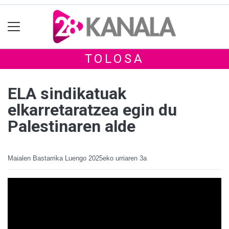
TOLOSA
ELA sindikatuak
elkarretaratzea egin du
Palestinaren alde
Maialen Bastarrika Luengo
2025eko urriaren 3a