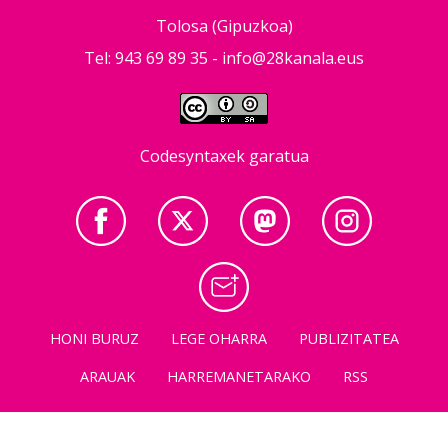
Tolosa (Gipuzkoa)
Tel: 943 69 89 35 -
info@28kanala.eus
Codesyntaxek garatua
HONI BURUZ
LEGE OHARRA
PUBLIZITATEA
ARAUAK
HARREMANETARAKO
RSS