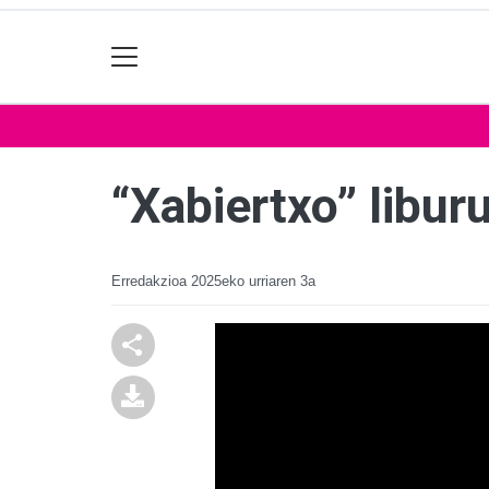
“Xabiertxo” libu
Erredakzioa
2025eko urriaren 3a