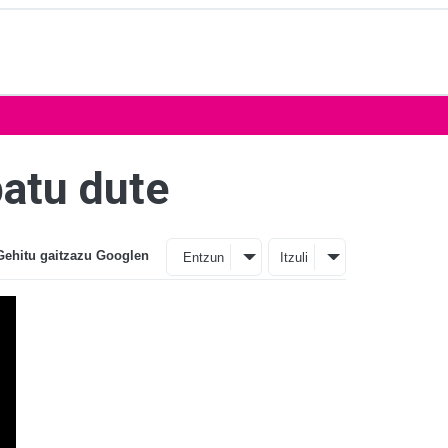
patu dute
Gehitu gaitzazu Googlen
Entzun
Itzuli