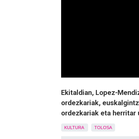
Ekitaldian, Lopez-Mendi
ordezkariak, euskalgint
ordezkariak eta herritar 
KULTURA
TOLOSA