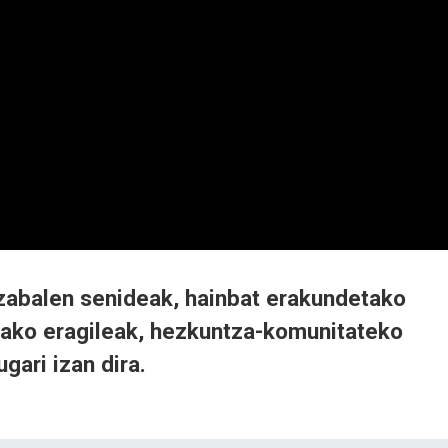
zabalen senideak, hainbat erakundetako
zako eragileak, hezkuntza-komunitateko
ugari izan dira.