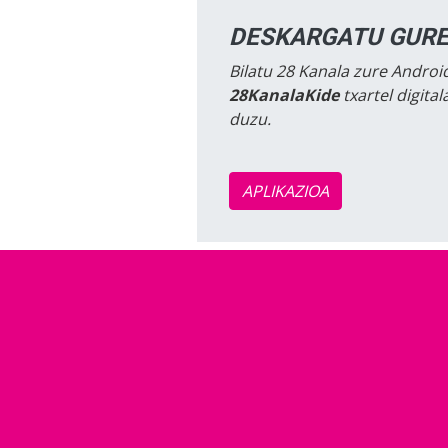
DESKARGATU GURE
Bilatu 28 Kanala zure Android
28KanalaKide
txartel digita
duzu.
APLIKAZIOA