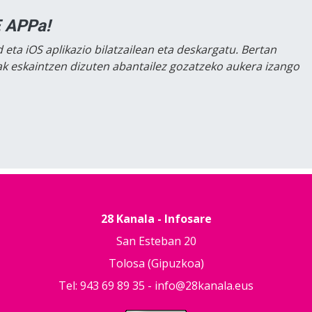
 APPa!
 eta iOS aplikazio bilatzailean eta deskargatu. Bertan
lak eskaintzen dizuten abantailez gozatzeko aukera izango
28 Kanala - Infosare
San Esteban 20
Tolosa (Gipuzkoa)
Tel: 943 69 89 35 -
info@28kanala.eus