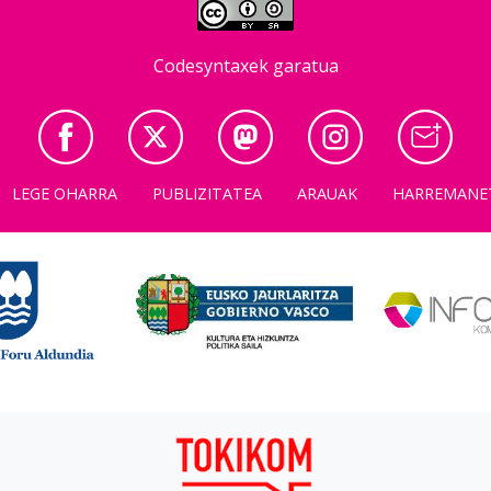
Codesyntaxek garatua
LEGE OHARRA
PUBLIZITATEA
ARAUAK
HARREMANE