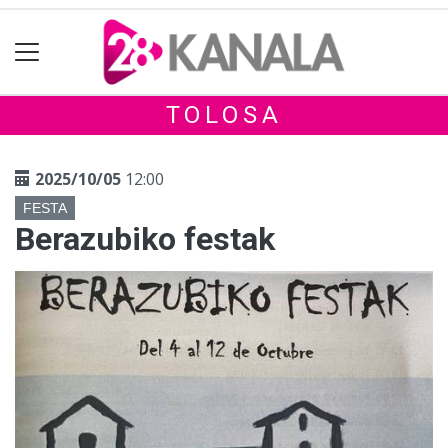
TOLOSA
2025/10/05
12:00
FESTA
Berazubiko festak