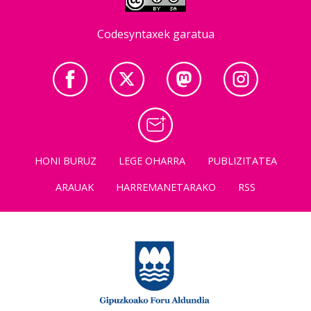
Codesyntaxek garatua
HONI BURUZ
LEGE OHARRA
PUBLIZITATEA
ARAUAK
HARREMANETARAKO
RSS