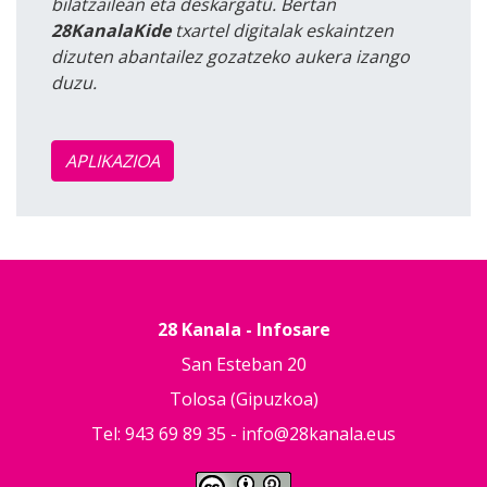
bilatzailean eta deskargatu. Bertan
28KanalaKide
txartel digitalak eskaintzen
dizuten abantailez gozatzeko aukera izango
duzu.
APLIKAZIOA
28 Kanala - Infosare
San Esteban 20
Tolosa (Gipuzkoa)
Tel: 943 69 89 35 -
info@28kanala.eus