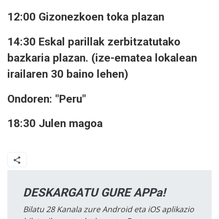
12:00 Gizonezkoen toka plazan
14:30 Eskal parillak zerbitzatutako
bazkaria plazan. (ize-ematea lokalean
irailaren 30 baino lehen)
Ondoren: "Peru"
18:30 Julen magoa
DESKARGATU GURE APPa!
Bilatu 28 Kanala zure Android eta iOS aplikazio