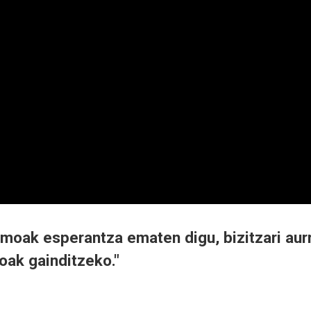
smoak esperantza ematen digu, bizitzari aur
oak gainditzeko."