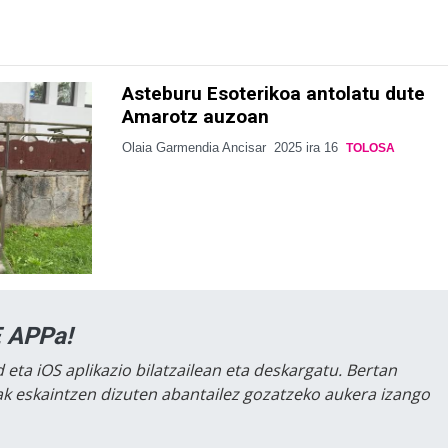
Asteburu Esoterikoa antolatu dute
Amarotz auzoan
Olaia Garmendia Ancisar
2025 ira 16
TOLOSA
 APPa!
 eta iOS aplikazio bilatzailean eta deskargatu. Bertan
lak eskaintzen dizuten abantailez gozatzeko aukera izango