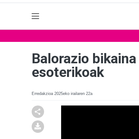
Balorazio bikain
esoterikoak
Erredakzioa
2025eko irailaren 22a