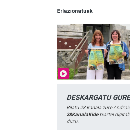
Erlazionatuak
DESKARGATU GURE
Bilatu 28 Kanala zure Android
28KanalaKide
txartel digita
duzu.