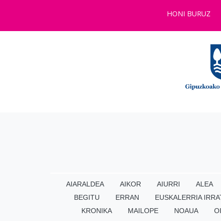
HONI BURUZ
AIARALDEA
AIKOR
AIURRI
ALEA
BEGITU
ERRAN
EUSKALERRIA IRRA
KRONIKA
MAILOPE
NOAUA
O