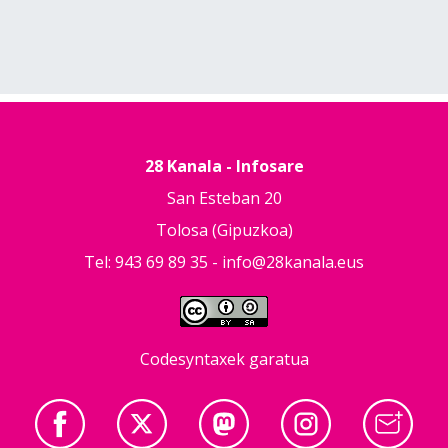
28 Kanala - Infosare
San Esteban 20
Tolosa (Gipuzkoa)
Tel: 943 69 89 35 -
info@28kanala.eus
Codesyntaxek garatua