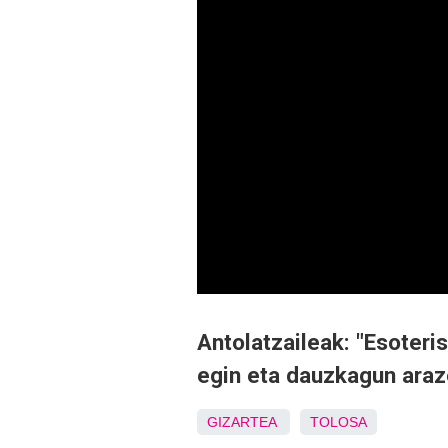
Antolatzaileak: "Esoteri
egin eta dauzkagun araz
GIZARTEA
TOLOSA