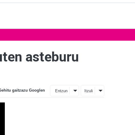
uten asteburu
Gehitu gaitzazu Googlen
Entzun
Itzuli