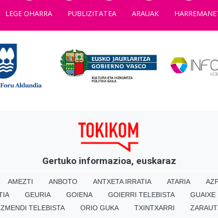
LEGE OHARRA
PUBLIZITATEA
ARAUAK
HARREMANE
Gertuko informazioa, euskaraz
AMEZTI
ANBOTO
ANTXETA IRRATIA
ATARIA
AZP
TIA
GEURIA
GOIENA
GOIERRI TELEBISTA
GUAIXE
IZMENDI TELEBISTA
ORIO GUKA
TXINTXARRI
ZARAUT