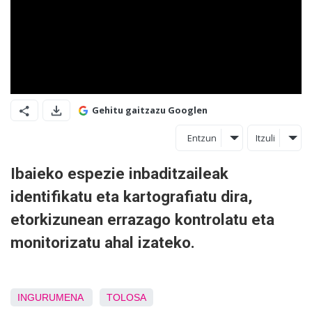
Gehitu gaitzazu Googlen
Entzun
Itzuli
Ibaieko espezie inbaditzaileak
identifikatu eta kartografiatu dira,
etorkizunean errazago kontrolatu eta
monitorizatu ahal izateko.
INGURUMENA
TOLOSA