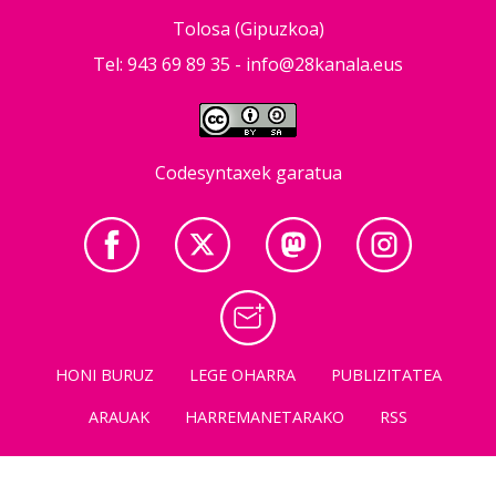
Tolosa (Gipuzkoa)
Tel: 943 69 89 35 -
info@28kanala.eus
Codesyntaxek garatua
HONI BURUZ
LEGE OHARRA
PUBLIZITATEA
ARAUAK
HARREMANETARAKO
RSS