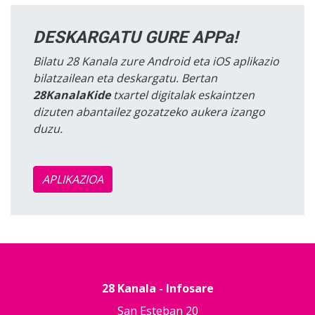
DESKARGATU GURE APPa!
Bilatu 28 Kanala zure Android eta iOS aplikazio
bilatzailean eta deskargatu. Bertan
28KanalaKide
txartel digitalak eskaintzen
dizuten abantailez gozatzeko aukera izango
duzu.
APLIKAZIOA
28 Kanala - Infosare
San Esteban 20