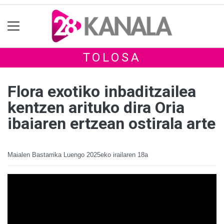
TOLOSA
Flora exotiko inbaditzailea
kentzen arituko dira Oria
ibaiaren ertzean ostirala arte
Maialen Bastarrika Luengo
2025eko irailaren 18a