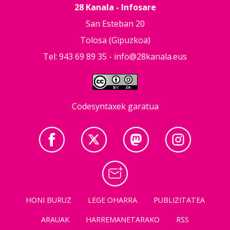
28 Kanala - Infosare
San Esteban 20
Tolosa (Gipuzkoa)
Tel: 943 69 89 35 -
info@28kanala.eus
Codesyntaxek garatua
HONI BURUZ
LEGE OHARRA
PUBLIZITATEA
ARAUAK
HARREMANETARAKO
RSS