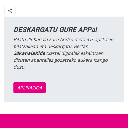
DESKARGATU GURE APPa!
Bilatu 28 Kanala zure Android eta iOS aplikazio
bilatzailean eta deskargatu. Bertan
28KanalaKide
txartel digitalak eskaintzen
dizuten abantailez gozatzeko aukera izango
duzu.
APLIKAZIOA