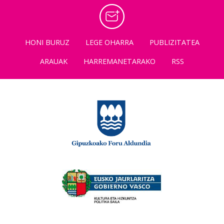
HONI BURUZ
LEGE OHARRA
PUBLIZITATEA
ARAUAK
HARREMANETARAKO
RSS