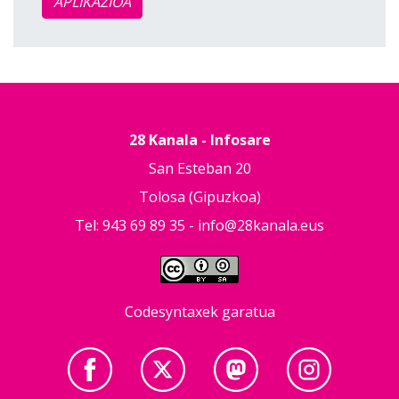
APLIKAZIOA
28 Kanala - Infosare
San Esteban 20
Tolosa (Gipuzkoa)
Tel: 943 69 89 35 -
info@28kanala.eus
Codesyntaxek garatua