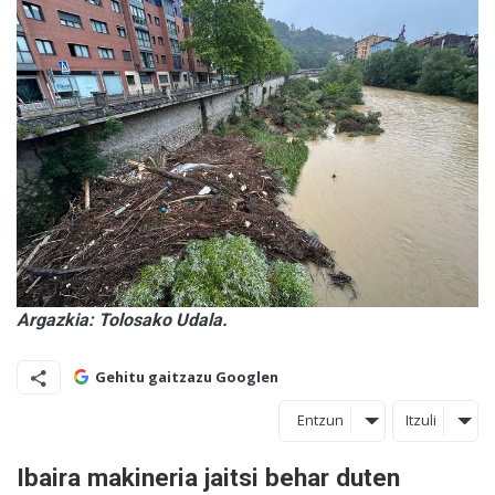
Argazkia: Tolosako Udala.
Gehitu gaitzazu Googlen
Entzun
Itzuli
Ibaira makineria jaitsi behar duten