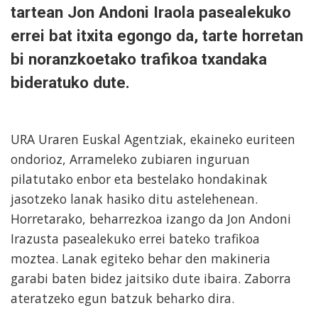
tartean Jon Andoni Iraola pasealekuko
errei bat itxita egongo da, tarte horretan
bi noranzkoetako trafikoa txandaka
bideratuko dute.
URA Uraren Euskal Agentziak, ekaineko euriteen
ondorioz, Arrameleko zubiaren inguruan
pilatutako enbor eta bestelako hondakinak
jasotzeko lanak hasiko ditu astelehenean.
Horretarako, beharrezkoa izango da Jon Andoni
Irazusta pasealekuko errei bateko trafikoa
moztea. Lanak egiteko behar den makineria
garabi baten bidez jaitsiko dute ibaira. Zaborra
ateratzeko egun batzuk beharko dira.