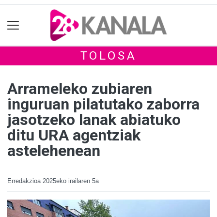
TOLOSA
Arrameleko zubiaren
inguruan pilatutako zaborra
jasotzeko lanak abiatuko
ditu URA agentziak
astelehenean
Erredakzioa
2025eko irailaren 5a