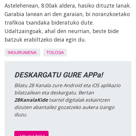
Astelehenean, 8:00ak aldera, hasiko dituzte lanak.
Garabia lanean ari den garaian, bi noranzkoetako
trafikoa txandaka bideratuko dute.
Udaltzaingoak, ahal den neurrian, beste bide
batzuk erabiltzeko deia egin du.
INGURUMENA
TOLOSA
DESKARGATU GURE APPa!
Bilatu 28 Kanala zure Android eta iOS aplikazio
bilatzailean eta deskargatu. Bertan
28KanalaKide
txartel digitalak eskaintzen
dizuten abantailez gozatzeko aukera izango
duzu.