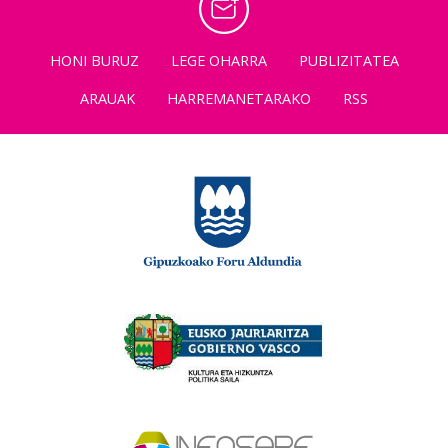
HONI BURUZ
LEGE OHARRA
PUBLIZITATEA
ARAUAK
HARREMANETARAKO
RSS