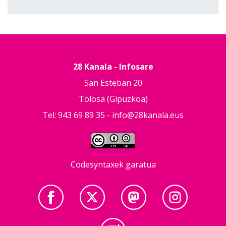
28 Kanala - Infosare
San Esteban 20
Tolosa (Gipuzkoa)
Tel: 943 69 89 35 -
info@28kanala.eus
Codesyntaxek garatua