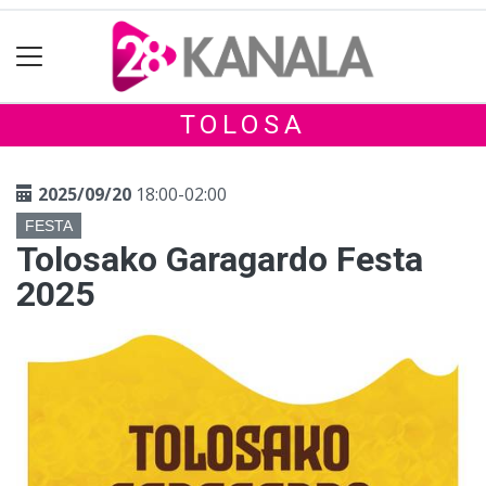
TOLOSA
2025/09/20
18:00-02:00
FESTA
Tolosako Garagardo Festa
2025