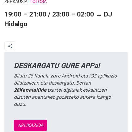
ZERKAUSIA,
TOLOSA
19:00 – 21:00 / 23:00 – 02:00 → DJ
Hidalgo
DESKARGATU GURE APPa!
Bilatu 28 Kanala zure Android eta iOS aplikazio
bilatzailean eta deskargatu. Bertan
28KanalaKide
txartel digitalak eskaintzen
dizuten abantailez gozatzeko aukera izango
duzu.
APLIKAZIOA