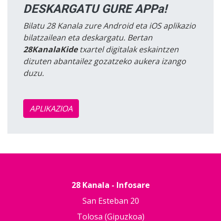
DESKARGATU GURE APPa!
Bilatu 28 Kanala zure Android eta iOS aplikazio
bilatzailean eta deskargatu. Bertan
28KanalaKide
txartel digitalak eskaintzen
dizuten abantailez gozatzeko aukera izango
duzu.
APLIKAZIOA
28 Kanala - Infosare
San Esteban 20
Tolosa (Gipuzkoa)