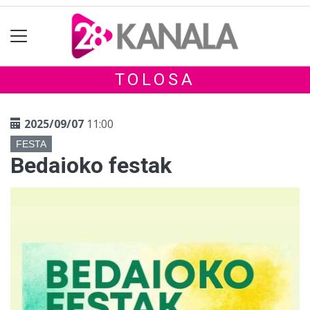
TOLOSA
2025/09/07
11:00
FESTA
Bedaioko festak