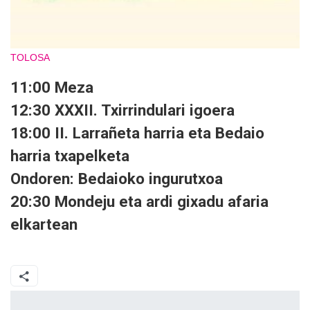
TOLOSA
11:00 Meza
12:30 XXXII. Txirrindulari igoera
18:00 II. Larrañeta harria eta Bedaio
harria txapelketa
Ondoren: Bedaioko ingurutxoa
20:30 Mondeju eta ardi gixadu afaria
elkartean