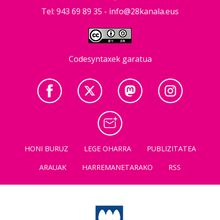
Tel: 943 69 89 35 -
info@28kanala.eus
Codesyntaxek garatua
HONI BURUZ
LEGE OHARRA
PUBLIZITATEA
ARAUAK
HARREMANETARAKO
RSS